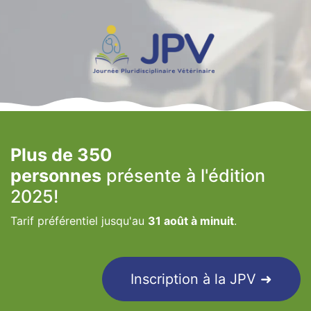
Plus de 350
personnes
présente à l'édition
2025!
Tarif préférentiel jusqu'au
31 août à minuit
.
Inscription à la JPV ➜