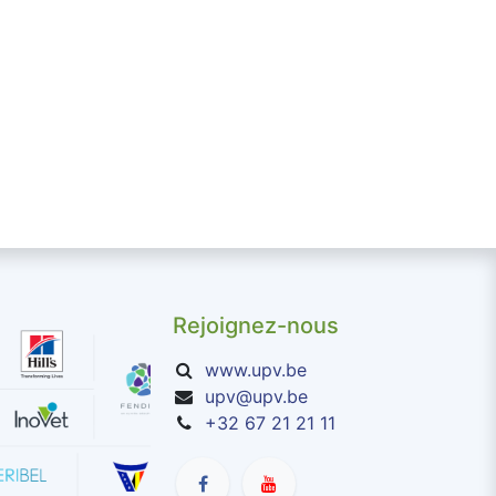
Rejoignez-nous
www.upv.be
upv@upv.be
+32 67 21 21 11