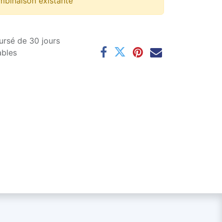
mbinaison existante
ursé de 30 jours
ables