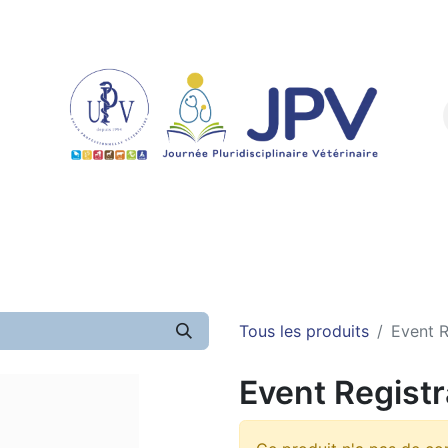
Infos pratiques
Formations
Sponsor
Tous les produits
Event R
Event Registr