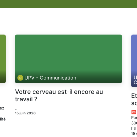
U
UPV - Communication
C
Votre cerveau est-il encore au
E
travail ?
s
gez
...
🆘 
15 juin 2026
Pou
lité
30
htt
19 